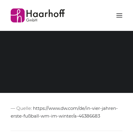
SERVICE
LOGISTIK
TEAM
Wussten Sie, dass zum
PROJEKTE
KARRIERE
ersten Mal eine Fussball-
WM im Winter
stattfinden wird?!
— Quelle:
https://www.dw.com/de/in-vier-jahren-
erste-fußball-wm-im-winter/a-46386683