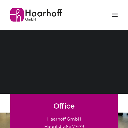
SERVICE
LOGISTIK
TEAM
PROJEKTE
WIR FREUEN UNS
KARRIERE
AUF SIE!
Get in Touch
JETZT KONTAKTIEREN
Office
Haarhoff GmbH
Hauptstraße 77-79