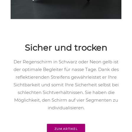
Sicher und trocken
Der Regenschirm in Schwarz oder Neon gelb ist
der optimale Begleiter für nasse Tage. Dank des
reflektierenden Streifens gewährleistet er Ihre
Sichtbarkeit und somit Ihre Sicherheit selbst bei
schlechten Sichtverhältnissen. Sie haben die
Möglichkeit, den Schirm auf vier Segmenten zu
individualisieren.
ZUM ARTIKEL